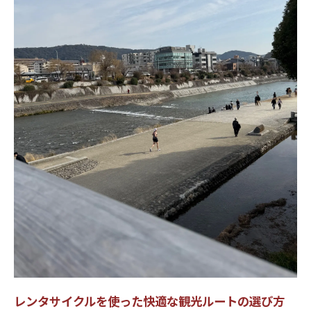
説
レンタサイクル利用時の駐輪マナーと注意
点
違法駐輪による撤去トラブルを防ぐための
対策
レンタサイクル利用者のための安全運転ガ
イド
レンタサイクルで守りたい京都のマナーと
心得
レンタサイクル選びでトラブルを回避する賢い
知識
レンタサイクル選びで押さえるべき重要ポ
イント
比較で分かるレンタサイクルの失敗しない
レンタサイクルを使った快適な観光ルートの選び方