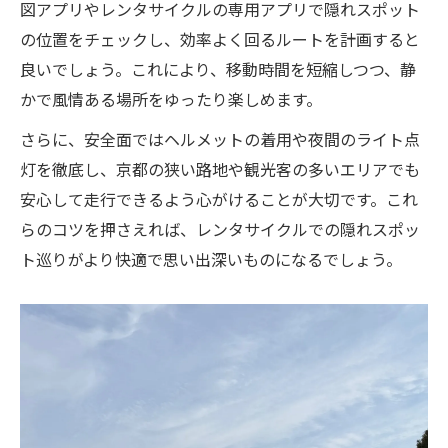
イント
図アプリやレンタサイクルの専用アプリで隠れスポット
シェアサイクルとレンタサイクルの料金比
の位置をチェックし、効率よく回るルートを計画すると
較まとめ
良いでしょう。これにより、移動時間を短縮しつつ、静
かで風情ある場所をゆったり楽しめます。
レンタサイクルとシェアサイクルの選び方
のコツ
さらに、安全面ではヘルメットの着用や夜間のライト点
アプリ対応などサービス比較で賢く選ぶ方
灯を徹底し、京都の狭い路地や観光客の多いエリアでも
法
安心して走行できるよう心がけることが大切です。これ
らのコツを押さえれば、レンタサイクルでの隠れスポッ
両者の特徴を比較して京都観光に最適な選
ト巡りがより快適で思い出深いものになるでしょう。
択を
レンタサイクルとシェアサイクル利用時の
注意点
最新ルールとマナーで安心なレンタサイクルラ
イフを
4月から変わるレンタサイクルの新ルール解