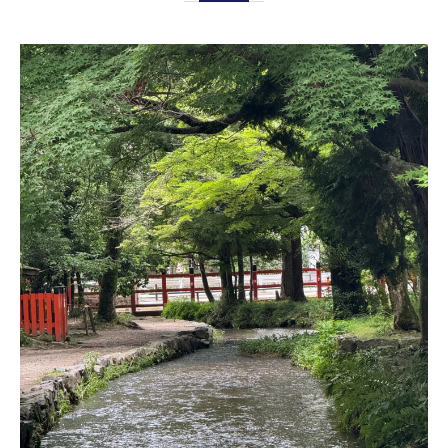
いポイント
アプリ活用でスムーズなレンタサイクル利
用を実現
乗り捨て可能なレンタサイクルで快適移動を叶
える方法
乗り捨て対応レンタサイクルの選び方と注
意点
乗り捨てレンタサイクルで自由な観光移動
を実現
レンタサイクルの乗り捨てでトラブル回避
する方法
電動レンタサイクル乗り捨てで坂道も安心
移動
レンタサイクル乗り捨てエリア選びのポイ