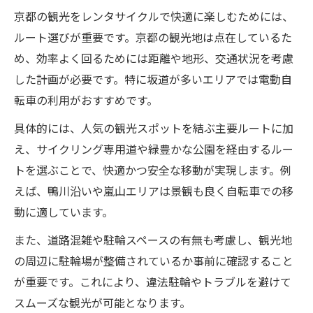
選択肢
京都の観光をレンタサイクルで快適に楽しむためには、
レンタサイクルトラブル事例とその予防策
ルート選びが重要です。京都の観光地は点在しているた
まとめ
め、効率よく回るためには距離や地形、交通状況を考慮
利用前に確認したい補償内容とルールのポ
した計画が必要です。特に坂道が多いエリアでは電動自
イント
転車の利用がおすすめです。
アプリやサポート体制で安心のレンタサイ
具体的には、人気の観光スポットを結ぶ主要ルートに加
クル選び
え、サイクリング専用道や緑豊かな公園を経由するルー
トを選ぶことで、快適かつ安全な移動が実現します。例
えば、鴨川沿いや嵐山エリアは景観も良く自転車での移
動に適しています。
また、道路混雑や駐輪スペースの有無も考慮し、観光地
の周辺に駐輪場が整備されているか事前に確認すること
が重要です。これにより、違法駐輪やトラブルを避けて
スムーズな観光が可能となります。