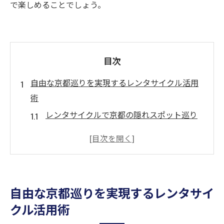
で楽しめることでしょう。
目次
自由な京都巡りを実現するレンタサイクル活用
術
レンタサイクルで京都の隠れスポット巡り
を楽しむコツ
レンタサイクルを使った快適な観光ルート
の選び方
京都のレンタサイクル比較で自分に合う選
自由な京都巡りを実現するレンタサイ
択肢を探す
クル活用術
レンタサイクルおすすめ活用法と失敗しな