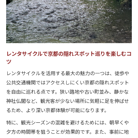
ント
京都県内で電動レンタサイクルを安全に使うコ
ツ
電動レンタサイクルで坂道も楽々京都観光
を満喫
電動レンタサイクル利用時の安全ルール徹
レンタサイクルで京都の隠れスポット巡りを楽しむコ
底ガイド
ツ
電動レンタサイクル比較で最適な一台を見
レンタサイクルを活用する最大の魅力の一つは、徒歩や
つける
公共交通機関ではアクセスしにくい京都の隠れスポット
1ヶ月レンタル可能な電動レンタサイクルの
を自由に巡れる点です。狭い路地や古い町並み、静かな
賢い使い方
神社仏閣など、観光客が少ない場所に気軽に足を伸ばせ
るため、より深い京都体験が可能になります。
電動レンタサイクル選びで失敗しないチェ
ック項目
特に、観光シーズンの混雑を避けるためには、朝早くや
シェアサイクルとレンタサイクルの違い比較ポ
夕方の時間帯を狙うことが効果的です。また、事前に地