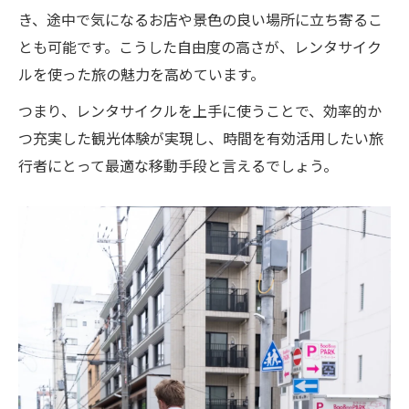
み
き、途中で気になるお店や景色の良い場所に立ち寄るこ
レンタサイクル利用で感じた時間節約の実
とも可能です。こうした自由度の高さが、レンタサイク
感
ルを使った旅の魅力を高めています。
旅の移動効率化を支えるレンタサイクルの
つまり、レンタサイクルを上手に使うことで、効率的か
利点
つ充実した観光体験が実現し、時間を有効活用したい旅
レンタサイクルブログに見る時短観光の効
行者にとって最適な移動手段と言えるでしょう。
果
体験談でわかるレンタサイクルの選び方
レンタサイクルブログで得た現地選びの実
践知識
旅の目的別レンタサイクルのおすすめポイ
ント
実体験から学ぶレンタサイクル選びの失敗
と成功