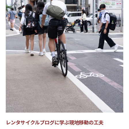
レンタサイクル選択時に注目すべきポイン
ト集
ブログ体験談に基づくレンタサイクル比較
方法
旅の自由度が上がる自転車利用の実際
レンタサイクルで広がる旅の自由と選択肢
現地で実感するレンタサイクルの利便性と
は
レンタサイクル活用がもたらす観光の満足
度向上
自転車利用で実現する柔軟な旅程と移動
レンタサイクルブログ体験をもとに自由な
旅を提案
レンタサイクルブログに学ぶ現地移動の工夫