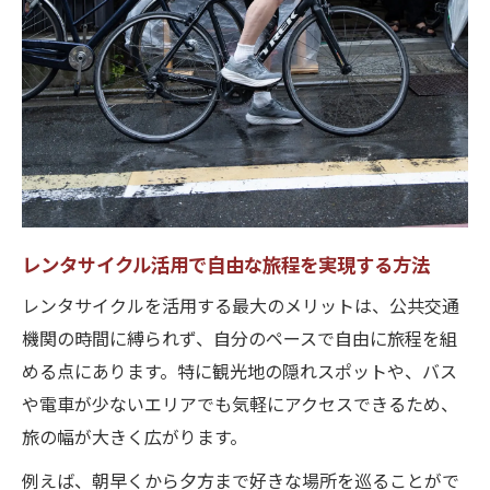
レンタサイクルを駆使した観光ルート作成
のコツ
レンタサイクルブログで話題のおすすめ巡
り方
効率的な観光ルートに欠かせないレンタサ
イクル活用
レンタサイクルで回るルート設計の実践ポ
イント
レンタサイクル活用で自由な旅程を実現する方法
時間を有効活用するレンタサイクル旅の工
レンタサイクルを活用する最大のメリットは、公共交通
夫
機関の時間に縛られず、自分のペースで自由に旅程を組
移動時間短縮を叶える自転車旅の魅力とは
める点にあります。特に観光地の隠れスポットや、バス
レンタサイクルで叶う移動時間の大幅短縮
や電車が少ないエリアでも気軽にアクセスできるため、
術
旅の幅が大きく広がります。
自転車旅ならではのスムーズな観光の楽し
例えば、朝早くから夕方まで好きな場所を巡ることがで