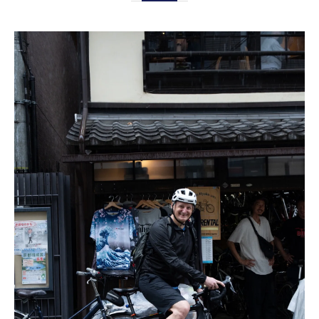
効率的な観光を叶えるレンタサイクルの使
い分け術
ブログから学ぶ効率的な移動術の実践例
レンタサイクルブログで紹介された移動術
の本音レビュー
レンタサイクル体験談に見る最適なルート
設計
旅先で役立つレンタサイクル予約のコツと
は
レンタサイクルブログから得られる失敗し
ない選び方
効率アップ！実践的なレンタサイクルの移
動方法
観光ルートで役立つレンタサイクル活用法