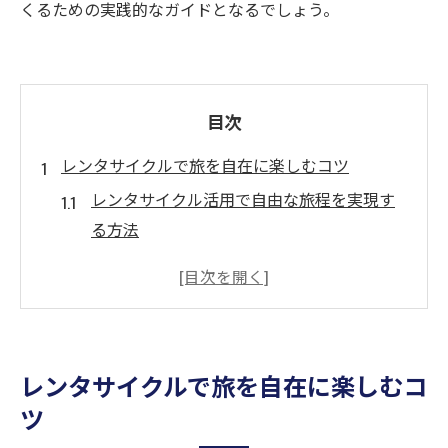
くるための実践的なガイドとなるでしょう。
目次
レンタサイクルで旅を自在に楽しむコツ
レンタサイクル活用で自由な旅程を実現す
る方法
レンタサイクルブログに学ぶ現地移動の工
夫
快適に旅するレンタサイクル選びのチェッ
クポイント
レンタサイクルで旅を自在に楽しむコ
レンタサイクル利用時の注意点と対策まと
ツ
め