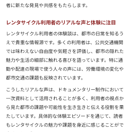
レンタサイクルが映す路上労働のリアリテ
者に新たな発見や共感をもたらします。
ィ
レンタサイクル利用者のリアルな声と体験に注目
配達員目線のドキュメンタリーで知る現代
社会
レンタサイクル利用者の体験談は、都市の日常を知るう
レンタサイクルと路上の安全課題を考える
えで貴重な情報源です。多くの利用者は、公共交通機関
では味わえない自由度や気軽さを評価し、都市の隠れた
都市の現場感を伝えるレンタサイクル体験
魅力や生活の細部に触れる喜びを語っています。特に通
談
勤や配達の現場で使う人々の声には、労働環境の変化や
現場で働く人とレンタサイクル活用の実態
都市交通の課題も反映されています。
都市を走るレンタサイクルの物語と変化
こうしたリアルな声は、ドキュメンタリー制作において
レンタサイクルで描く都市のストーリーと
一次資料として活用されることが多く、利用者の視点か
変遷
ら見た都市の課題や可能性を生き生きと伝える役割を果
都市を駆けるレンタサイクルが生む人々の
たしています。具体的な体験エピソードを通じて、読者
繋がり
もレンタサイクルの魅力や課題を身近に感じることがで
レンタサイクルが映す都市政策の変化を考