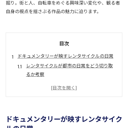
掘り。街と人、自転車をめぐる興味深い変化や、観る者
自身の視点を揺さぶる作品の魅力に迫ります。
目次
ドキュメンタリーが映すレンタサイクルの日常
レンタサイクルが都市の日常をどう切り取
るか考察
レンタサイクル利用者のリアルな声と体験
に注目
自転車移動ドキュメンタリーの新たな潮流
を探る
ドキュメンタリーが映すレンタサイク
レンタサイクルと都市生活が生む変化の兆