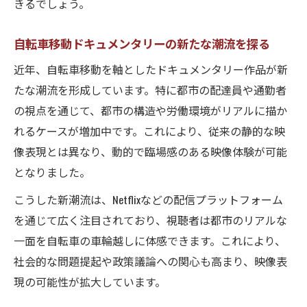
きるでしょう。
える
自転車移動がもたらす生活環境の変化に注
自転車移動ドキュメンタリーの新たな潮流を探る
目
近年、自転車移動を軸としたドキュメンタリー作品が新
ドキュメンタリーで語る都市とレンタサイ
たな潮流を形成しています。特に都市の配達員や通勤者
クルの関係
の視点を通じて、都市の構造や労働環境がリアルに描か
働き方の今を切り取る移動とドキュメンタリー
れるケースが増加中です。これにより、従来の静的な映
レンタサイクルが働き方改革に与えた影響
像表現とは異なり、動的で臨場感のある映像体験が可能
を探る
となりました。
移動手段としてのレンタサイクルが拓く働
こうした新潮流は、Netflixなどの配信プラットフォーム
き方
を通じて広く注目されており、視聴者は都市のリアルな
ドキュメンタリーで見る配達員と都市労働
一面を自転車の車輪越しに体感できます。これにより、
の今
社会的な問題提起や政策議論への関心も高まり、映像表
レンタサイクル利用から考える柔軟な働き
現の可能性が拡大しています。
方