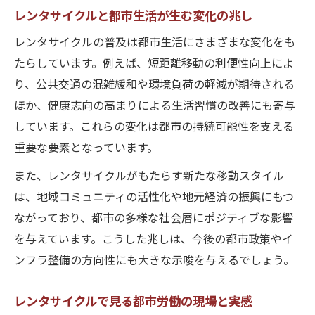
働き方の多様化とレンタサイクル活用の接
レンタサイクルと都市生活が生む変化の兆し
点
レンタサイクルの普及は都市生活にさまざまな変化をも
現代社会を映すレンタサイクルの魅力再発見
たらしています。例えば、短距離移動の利便性向上によ
レンタサイクルが生み出す現代社会の新た
り、公共交通の混雑緩和や環境負荷の軽減が期待される
な価値
ほか、健康志向の高まりによる生活習慣の改善にも寄与
しています。これらの変化は都市の持続可能性を支える
都市の日常を彩るレンタサイクルの魅力に
重要な要素となっています。
迫る
ドキュメンタリーで知るレンタサイクルの
また、レンタサイクルがもたらす新たな移動スタイル
今と未来
は、地域コミュニティの活性化や地元経済の振興にもつ
ながっており、都市の多様な社会層にポジティブな影響
レンタサイクルがつなぐ社会と個人のリア
を与えています。こうした兆しは、今後の都市政策やイ
ルな関係
ンフラ整備の方向性にも大きな示唆を与えるでしょう。
現代人の暮らしを変えるレンタサイクルの
力
レンタサイクルで見る都市労働の現場と実感