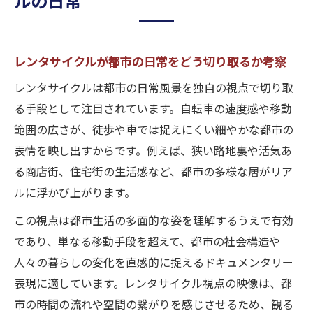
ルの日常
し
レンタサイクルで見る都市労働の現場と実
感
レンタサイクルが都市の日常をどう切り取るか考察
自転車移動で都市生活を読み解く新潮流
レンタサイクルは都市の日常風景を独自の視点で切り取
レンタサイクルがもたらす都市生活の新た
る手段として注目されています。自転車の速度感や移動
な視点
範囲の広さが、徒歩や車では捉えにくい細やかな都市の
都市を自転車で読み解くドキュメンタリー
表情を映し出すからです。例えば、狭い路地裏や活気あ
の魅力
る商店街、住宅街の生活感など、都市の多様な層がリア
レンタサイクル利用者が映す街の変化に迫
ルに浮かび上がります。
る
この視点は都市生活の多面的な姿を理解するうえで有効
自転車移動と新しい日常の関係を深掘り
であり、単なる移動手段を超えて、都市の社会構造や
都市生活者のリアルとレンタサイクル活用
人々の暮らしの変化を直感的に捉えるドキュメンタリー
術
表現に適しています。レンタサイクル視点の映像は、都
路上のリアルはレンタサイクルから始まる
市の時間の流れや空間の繋がりを感じさせるため、観る