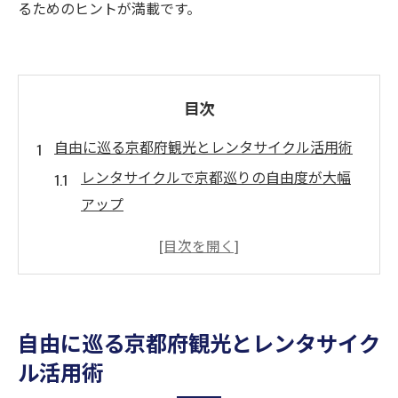
るためのヒントが満載です。
目次
自由に巡る京都府観光とレンタサイクル活用術
レンタサイクルで京都巡りの自由度が大幅
アップ
京都観光にレンタサイクルが選ばれる理由
効率的な観光プランにレンタサイクルを活
用
レンタサイクルで混雑を避けて快適移動
自由に巡る京都府観光とレンタサイク
初心者が知るべきレンタサイクルの基本
ル活用術
電動レンタサイクルが叶える快適な旅のコツ