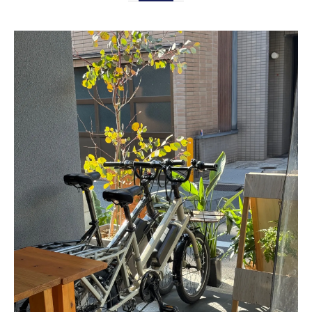
電動レンタサイクルで坂道も楽々観光
長距離移動に最適な電動レンタサイクル
電動レンタサイクルの使い方と選び方
レンタサイクルで疲労を抑えた旅を実現
電動レンタサイクルの料金とお得ポイント
乗り捨て可能なレンタサイクル利用の実践例
乗り捨てレンタサイクルで自由な観光ルー
ト
レンタサイクル乗り捨てのメリットと注意
点
主要駅で便利なレンタサイクル乗り捨て活
用術
おすすめの乗り捨て対応レンタサイクルサ
ービス