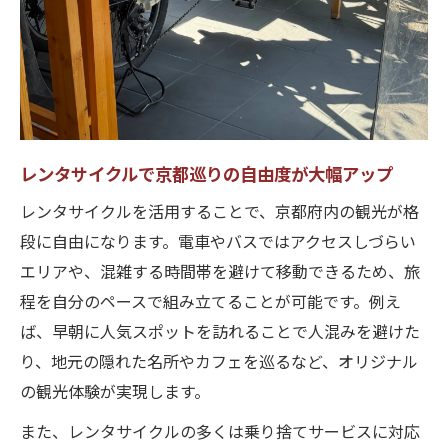
レンタサイクル乗り捨てで時短観光を叶え
る
格安レンタサイクルで京都府をお得に楽しむ方
法
格安レンタサイクルで京都観光のコスト削
レンタサイクルで京都巡りの自由度が大幅アップ
減
レンタサイクルを活用することで、京都府内の観光が格
安いレンタサイクルを選ぶポイントまとめ
段に自由になります。電車やバスではアクセスしづらい
お得なレンタサイクル料金プランの比較術
エリアや、混雑する時間帯を避けて移動できるため、旅
格安レンタサイクル活用で予算内の旅を実
程を自分のペースで組み立てることが可能です。例え
現
ば、早朝に人気スポットを訪れることで人混みを避けた
レンタサイクルの割引やキャンペーン活用
り、地元の隠れた名所やカフェを巡るなど、オリジナル
法
の観光体験が実現します。
レンタサイクルなら効率的に観光ルートを押さ
また、レンタサイクルの多くは乗り捨てサービスに対応
えよう