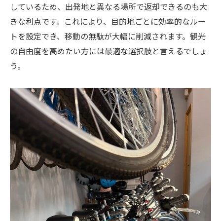
しているため、出発地と異なる場所で返却できるのも大
レンタサイクルで主要観光地を効率的に巡
きな利点です。これにより、目的地ごとに効率的なルー
るコツ
トを設定でき、移動の無駄が大幅に削減されます。観光
観光ルート設計にレンタサイクルが最適な
の自由度を高めたい方には最適な選択肢と言えるでしょ
理由
う。
レンタサイクルで定番スポットを網羅する
方法
レンタサイクル利用で混雑を避けた観光を
実現
レンタサイクルルート作成のポイントと注
意点
旅好きも納得のレンタサイクル選びのポイント
目的別レンタサイクルの選び方と特徴
旅好きが注目するレンタサイクルのポイン