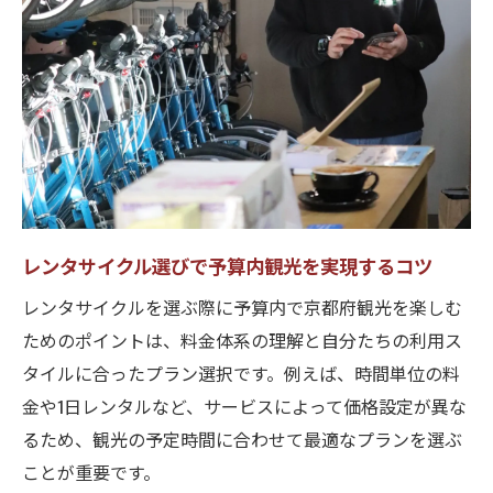
身長や体重制限に注意したレンタサイクル
選択
予算内で楽しむ京都の自転車めぐり体験
レンタサイクルで予算に優しい観光ルート
紹介
短時間利用で楽しむ京都自転車めぐりの魅
力
レンタサイクル選びで予算内観光を実現するコツ
家族向けレンタサイクル体験のおすすめ方
レンタサイクルを選ぶ際に予算内で京都府観光を楽しむ
法
ためのポイントは、料金体系の理解と自分たちの利用ス
格安レンタサイクル活用で思い出を作る方
タイルに合ったプラン選択です。例えば、時間単位の料
法
金や1日レンタルなど、サービスによって価格設定が異な
シェアサイクル料金を賢く使った観光術
るため、観光の予定時間に合わせて最適なプランを選ぶ
電動自転車や乗り捨て対応サービスの魅力
ことが重要です。