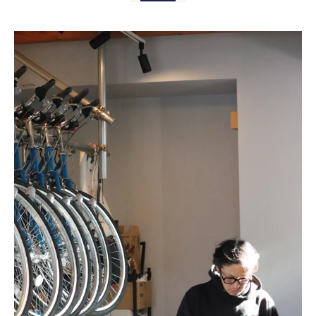
観光に最適なレンタサイクルの見極め方
京都で人気のレンタサイクルおすすめ比較
乗り捨て対応のレンタサイクル活用術
電動レンタサイクルの使い勝手と選び方
子供連れに適したレンタサイクルタイプ
子連れでも安心なレンタサイクル活用法
子供と一緒に安心して使えるレンタサイク
ル
子供用自転車やオプションの選び方ポイン
ト
ヘルメットなど安全対策とレンタサイクル
活用
シェアサイクル利用時の子連れ注意点まと
め