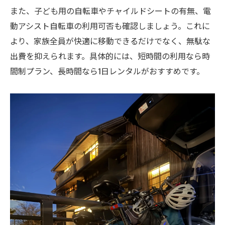
電動レンタサイクルで快適移動を叶える理
また、子ども用の自転車やチャイルドシートの有無、電
由
動アシスト自転車の利用可否も確認しましょう。これに
乗り捨て可能なレンタサイクルの便利な使
より、家族全員が快適に移動できるだけでなく、無駄な
い方
出費を抑えられます。具体的には、短時間の利用なら時
電動自転車と通常レンタサイクルの違いと
間制プラン、長時間なら1日レンタルがおすすめです。
選択
乗り捨てサービスで自由な京都観光を実現
電動レンタサイクルの料金とお得な利用法
短時間から1日まで柔軟なレンタサイクル利用法
30分単位から使えるレンタサイクルの特徴
1日プランのレンタサイクルで京都を満喫
短時間利用で効率よく観光するレンタサイ
クル術
家族の予定に合わせたレンタサイクル選び