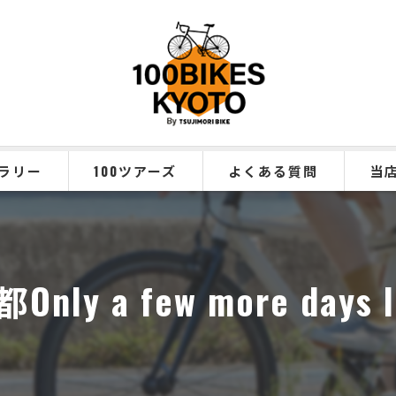
ラリー
100ツアーズ
よくある質問
当
クロ
ロー
few more days left 
eバイ
サイ
観光