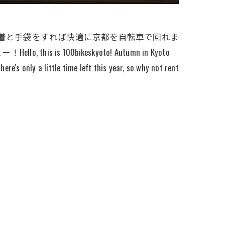
く、上着と手袋をすれば快適に京都を自転車で回れま
0bikeskyoto! Autumn in Kyoto
re's only a little time left this year, so why not rent