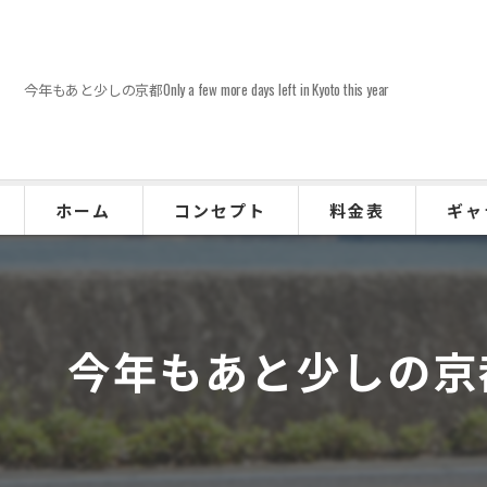
今年もあと少しの京都Only a few more days left in Kyoto this year
ホーム
コンセプト
料金表
ギャ
お客様の声
今年もあと少しの京都Only a 