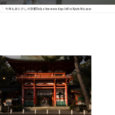
今年もあと少しの京都Only a few more days left in Kyoto this year