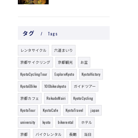
タグ
Tags
レンタサイクル
六道まいり
京都サイクリング
京都観光
お盆
KyotoCyclingTour
ExploreKyoto
KyotoHistory
KyotoEBike
100bikeskyoto
ガイドツアー
京都カフェ
RokudoMairi
KyotoCycling
KyotoTour
KyotoCafe
KyotoTravel
japan
university
kyoto
bikerental
ホテル
京都
バイクレンタル
長期
当日