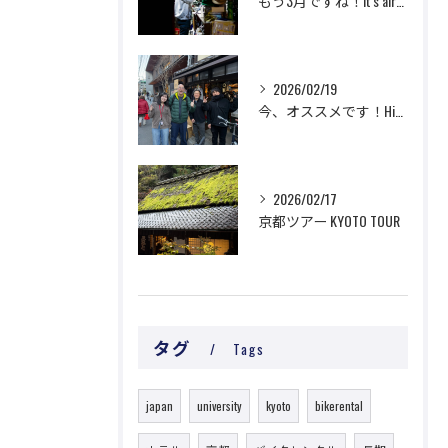
もう3月ですね！It's already March!
2026/02/19
今、オススメです！Highly recommended now!
2026/02/17
京都ツアー KYOTO TOUR
タグ
Tags
japan
university
kyoto
bikerental