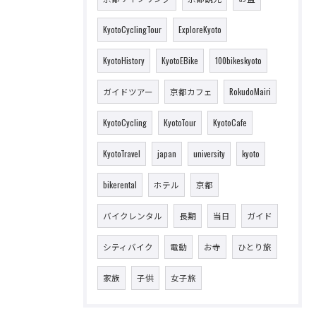
KyotoCyclingTour
ExploreKyoto
KyotoHistory
KyotoEBike
100bikeskyoto
ガイドツアー
京都カフェ
RokudoMairi
KyotoCycling
KyotoTour
KyotoCafe
KyotoTravel
japan
university
kyoto
bikerental
ホテル
京都
バイクレンタル
長期
当日
ガイド
シティバイク
電動
お寺
ひとり旅
家族
子供
女子旅