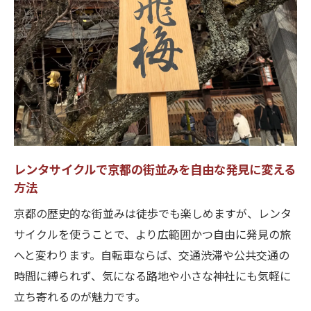
レンタサイクルで京都駅周辺から各地へ快
適アクセス
京都駅レンタサイクル活用で時短観光を叶
えるコツ
安く賢く楽しむためのレンタサイクル最新活用
法
レンタサイクル京都で安く賢く観光する節
約テクニック
レンタサイクルで京都の街並みを自由な発見に変える
方法
安いレンタサイクルを選ぶコツと京都観光
の実践法
京都の歴史的な街並みは徒歩でも楽しめますが、レンタ
レンタサイクル料金比較で賢く京都を巡る
サイクルを使うことで、より広範囲かつ自由に発見の旅
方法
へと変わります。自転車ならば、交通渋滞や公共交通の
時間に縛られず、気になる路地や小さな神社にも気軽に
レンタサイクル活用でお得に京都を満喫す
立ち寄れるのが魅力です。
るポイント