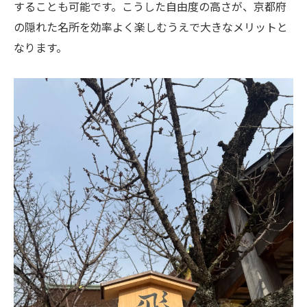
することも可能です。こうした自由度の高さが、京都府
坂道も楽々な電動レンタサイクルで広がる
の隠れた名所を効率よく楽しむうえで大きなメリットと
観光プラン
なります。
電動レンタサイクルの選び方とおすすめ活
用シーン
京都 レンタサイクル 電動乗り捨てで行動範
囲を拡大
京都駅発レンタサイクルで効率よく各地を回る
方法
京都駅から出発するレンタサイクル旅の計
画術
レンタサイクル京都駅発で観光スポットを
効率巡回
京都駅レンタサイクルの選び方と活用のポ
イント