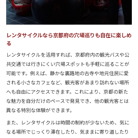
レンタサイクル京都で乗り捨てサービスの
便利さを実感
レンタサイクル乗り捨てのコツと観光ルー
トの選び方
レンタサイクルなら京都府の穴場巡りも自在に楽しめ
る
電動レンタサイクルの乗り捨てで快適な京
都観光を実現
レンタサイクルを活用すれば、京都府内の観光バスや公
共交通では行きにくい穴場スポットも手軽に巡ることが
乗り捨て可のレンタサイクルで自由なプラ
可能です。例えば、静かな裏路地の古寺や地元住民に愛
ンを立てる
される小さなカフェなど、観光客があまり訪れない場所
電動アシスト自転車なら京都観光も快適に楽し
へも自由にアクセスできます。これにより、京都の新た
める
な魅力を自分だけのペースで発見でき、他の観光客とは
電動アシスト付きレンタサイクルで京都観
異なる特別な体験ができます。
光を快適化
また、レンタサイクルは時間の制約が少ないため、気に
レンタサイクルで電動自転車のパワーを体
なる場所でじっくり滞在したり、気ままに寄り道したり
感する京都旅