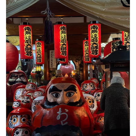
タンデム自転車体験で広がる京都観光の魅力
タンデム自転車とレンタサイクルの組合わ
せで京都観光を新体験
レンタサイクル京都でタンデム自転車の魅
力を満喫する方法
タンデム自転車レンタルで友人と楽しむレ
ンタサイクル旅
関西で話題のタンデム自転車をレンタサイ
クルで体感
レンタサイクル京都で特別なタンデム体験
を実現しよう
乗り捨て可能なレンタサイクル活用術を紹介
乗り捨て対応レンタサイクルで京都を効率
移動